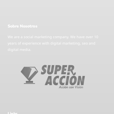
Sobre Nosotros
We are a social marketing company. We have over 10
years of experience with digital marketing, seo and
digital media.
Links