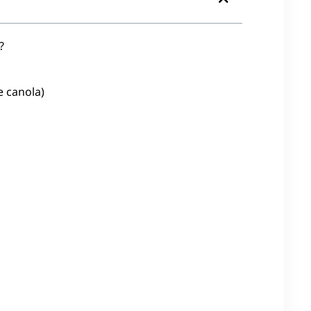
?
e canola)